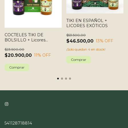
TIKI EN ESPAÑOL +
LICORES EXÓTICOS
COCTELES TIKI DE
$53.500,00
BOLSILLO + Licores
$46.500,00
13
% OFF
Exóticos
$23.500,00
¡Solo quedan
4
en stock!
$20.900,00
11
% OFF
541128718814