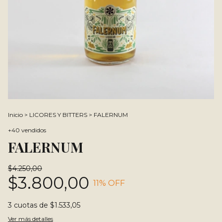
Inicio
>
LICORES Y BITTERS
>
FALERNUM
+40 vendidos
FALERNUM
$4.250,00
$3.800,00
11
% OFF
3
cuotas de
$1.533,05
Ver más detalles