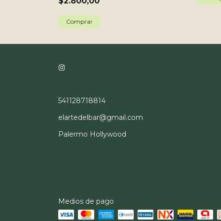
$2.800,00
541128718814
elartedelbar@gmail.com
Palermo Hollywood
Medios de pago