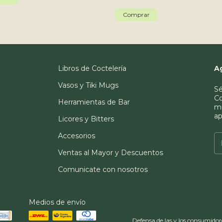
Libros de Coctelería
A
Vasos y Tiki Mugs
Sé
Co
Herramientas de Bar
mu
ap
Licores y Bitters
Accesorios
Ventas al Mayor y Descuentos
Comunicate con nosotros
Medios de envío
Defensa de las y los consumidor