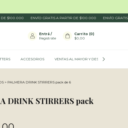
.000
ENVÍO GRATIS A PARTIR DE $100.000
ENVÍO GRATIS A PARTIR
Entrá
/
Carrito
(
0
)
Registráte
$0,00
ITTERS
ACCESORIOS
VENTAS AL MAYOR Y DESCUENTOS
OS
>
PALMERA DRINK STIRRERS pack de 6
A DRINK STIRRERS pack
,00