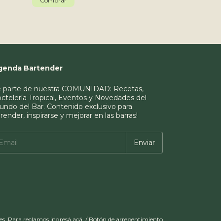
genda Bartender
 parte de nuestra COMUNIDAD: Recetas,
ctelería Tropical, Eventos y Novedades del
ndo del Bar. Contenido exclusivo para
render, inspirarse y mejorar en las barras!
es. Para reclamos
ingresá acá.
/
Botón de arrepentimiento