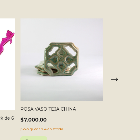
POSA VASO TEJA CHINA
SOMBRILLITA
TROPICAL
k de 6
$7.000,00
$1.850,00
¡Solo quedan
4
en stock!