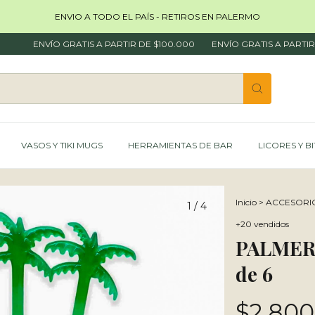
ENVIO A TODO EL PAÍS - RETIROS EN PALERMO
VÍO GRATIS A PARTIR DE $100.000
ENVÍO GRATIS A PARTIR DE $100
VASOS Y TIKI MUGS
HERRAMIENTAS DE BAR
LICORES Y B
Inicio
>
ACCESORI
1
/
4
+20 vendidos
PALMER
de 6
$2.800