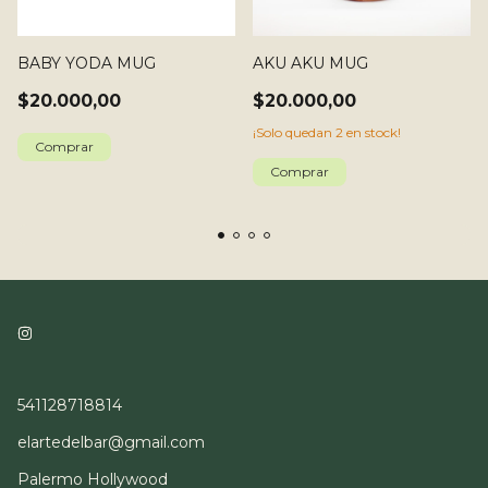
BABY YODA MUG
AKU AKU MUG
$20.000,00
$20.000,00
¡Solo quedan
2
en stock!
541128718814
elartedelbar@gmail.com
Palermo Hollywood