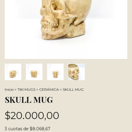
Inicio
>
TIKI MUGS
>
CERÁMICA
>
SKULL MUG
SKULL MUG
$20.000,00
3
cuotas de
$8.068,67