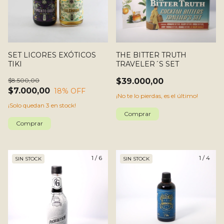
SET LICORES EXÓTICOS
THE BITTER TRUTH
TIKI
TRAVELER´S SET
$8.500,00
$39.000,00
$7.000,00
18
% OFF
¡No te lo pierdas, es el último!
¡Solo quedan
3
en stock!
1
/
6
1
/
4
SIN STOCK
SIN STOCK