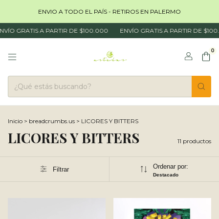
ENVIO A TODO EL PAÍS - RETIROS EN PALERMO
RATIS A PARTIR DE $100.000
ENVÍO GRATIS A PARTIR DE $100.000
0
Inicio
>
breadcrumbs.us
>
LICORES Y BITTERS
LICORES Y BITTERS
11 productos
Ordenar por:
Filtrar
Destacado