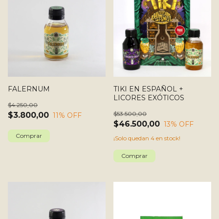
FALERNUM
TIKI EN ESPAÑOL +
LICORES EXÓTICOS
$4.250,00
$53.500,00
$3.800,00
11
% OFF
$46.500,00
13
% OFF
¡Solo quedan
4
en stock!