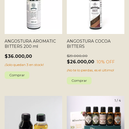
ANGOSTURA AROMATIC
ANGOSTURA COCOA
BITTERS 200 ml
BITTERS
$36.000,00
$29.000,00
$26.000,00
10
% OFF
¡Solo quedan
3
en stock!
¡No te lo pierdas, es el último!
1
/
4