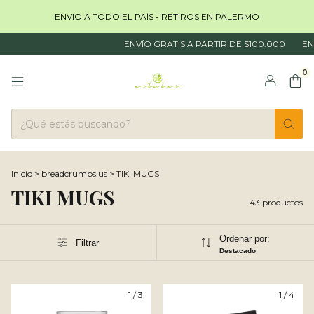
ENVIO A TODO EL PAÍS - RETIROS EN PALERMO
ENVÍO GRATIS A PARTIR DE $100.000
ENVÍO GRAT
0
Inicio
>
breadcrumbs.us
>
TIKI MUGS
TIKI MUGS
43 productos
Ordenar por:
Filtrar
Destacado
1
/
3
1
/
4