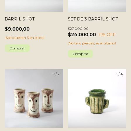
BARRIL SHOT
SET DE 3 BARRIL SHOT
$9.000,00
$27.000,00
$24.000,00
11
% OFF
¡Solo quedan
3
en stock!
¡No te lo pierdas, es el último!
1
/
2
1
/
4