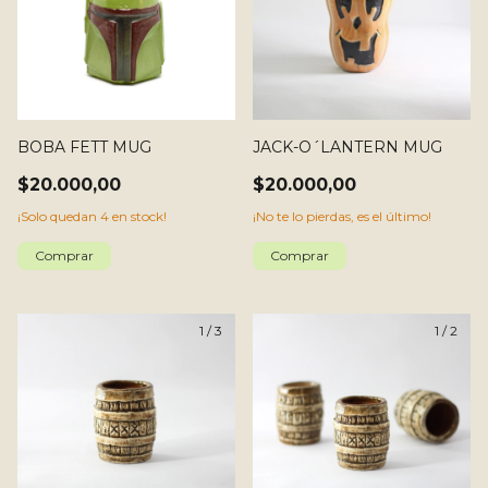
BOBA FETT MUG
JACK-O´LANTERN MUG
$20.000,00
$20.000,00
¡Solo quedan
4
en stock!
¡No te lo pierdas, es el último!
1
/
3
1
/
2