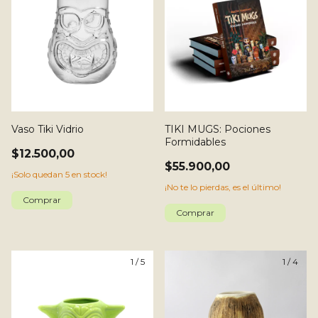
Vaso Tiki Vidrio
TIKI MUGS: Pociones
Formidables
$12.500,00
$55.900,00
¡Solo quedan
5
en stock!
¡No te lo pierdas, es el último!
1
/
5
1
/
4