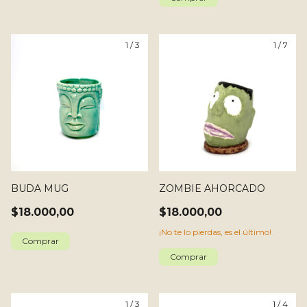
1
/
3
1
/
7
BUDA MUG
ZOMBIE AHORCADO
$18.000,00
$18.000,00
¡No te lo pierdas, es el último!
1
/
3
1
/
4