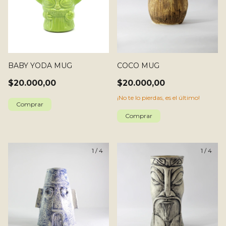
BABY YODA MUG
COCO MUG
$20.000,00
$20.000,00
¡No te lo pierdas, es el último!
1
/
4
1
/
4